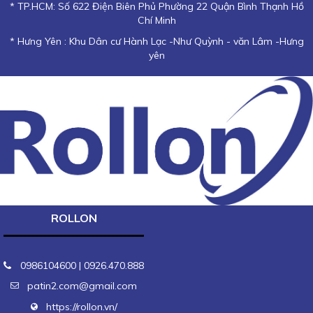
* TP.HCM: Số 622 Điện Biên Phủ Phường 22 Quận Bình Thạnh Hồ
Chí Minh
* Hưng Yên : Khu Dân cư Hành Lạc -Như Quỳnh - văn Lâm -Hưng
yên
ROLLON
0986104600 | 0926.470.888
patin2.com@gmail.com
https://rollon.vn/