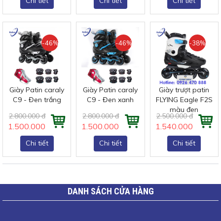
Chi tiết
Chi tiết
Chi tiết
-46%
-46%
-38%
Giày Patin caraly
Giày Patin caraly
Giày trượt patin
C9 - Đen trắng
C9 - Đen xanh
FLYING Eagle F2S
màu đen
2.800.000 đ
2.800.000 đ
2.500.000 đ
1.500.000 đ
1.500.000 đ
1.540.000 đ
Chi tiết
Chi tiết
Chi tiết
DANH SÁCH CỬA HÀNG