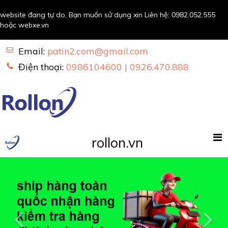
website đang tự do, Bạn muốn sử dụng xin Liên hệ:
0982.052.555
hoặc
webxe.vn
Email:
patin2.com@gmail.com
Điện thoại:
0986104600 | 0926.470.888
rollon.vn
Previous
Nex