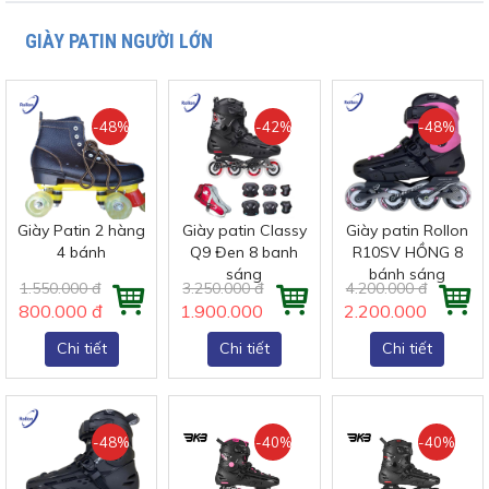
GIÀY PATIN NGƯỜI LỚN
-48%
-42%
-48%
Giày Patin 2 hàng
Giày patin Classy
Giày patin Rollon
4 bánh
Q9 Đen 8 banh
R10SV HỒNG 8
sáng
bánh sáng
1.550.000 đ
3.250.000 đ
4.200.000 đ
800.000 đ
1.900.000 đ
2.200.000 đ
Chi tiết
Chi tiết
Chi tiết
-48%
-40%
-40%