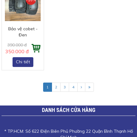
Bảo vệ cobet -
Đen
390.000 đ
350.000 đ
Chi tiết
1
2
3
4
DANH SÁCH CỬA HÀNG
* TP.HCM: Số 622 Điện Biên Phủ Phường 22 Quận Bình Thạnh Hồ