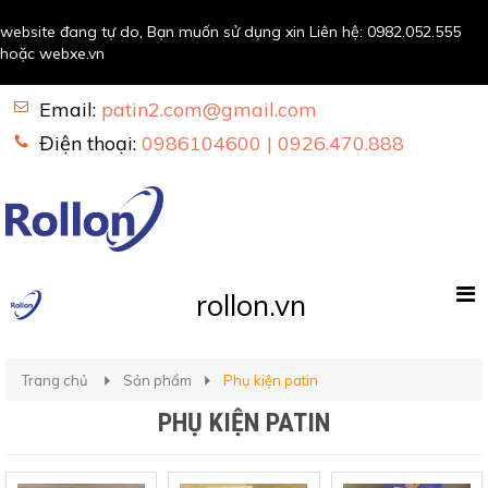
website đang tự do, Bạn muốn sử dụng xin Liên hệ:
0982.052.555
hoặc
webxe.vn
Email:
patin2.com@gmail.com
Điện thoại:
0986104600 | 0926.470.888
rollon.vn
Trang chủ
Sản phẩm
Phụ kiện patin
PHỤ KIỆN PATIN