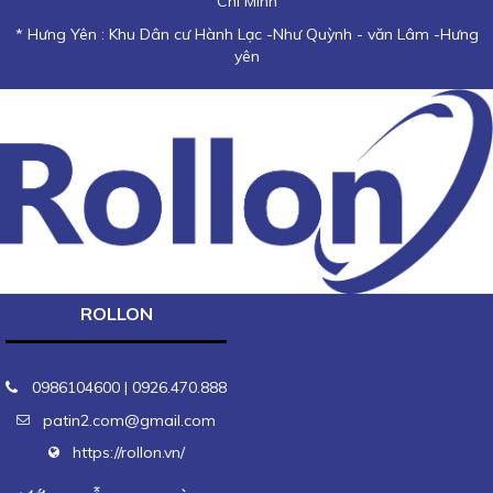
Chí Minh
* Hưng Yên : Khu Dân cư Hành Lạc -Như Quỳnh - văn Lâm -Hưng
yên
ROLLON
0986104600 | 0926.470.888
patin2.com@gmail.com
https://rollon.vn/