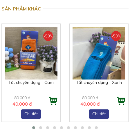
SẢN PHẨM KHÁC
-50%
-50%
Tất chuyên dụng - Cam
Tất chuyên dụng - Xanh
80.000 đ
80.000 đ
40.000 đ
40.000 đ
Chi tiết
Chi tiết