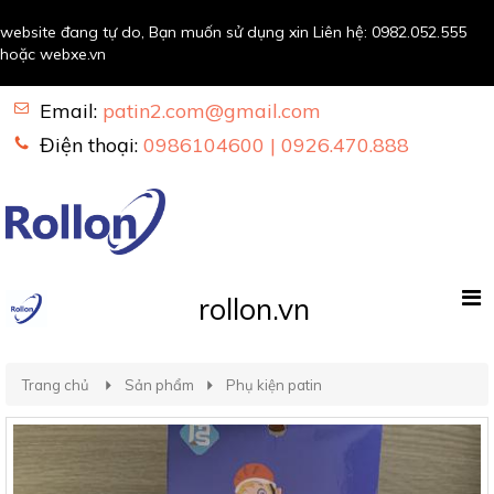
website đang tự do, Bạn muốn sử dụng xin Liên hệ:
0982.052.555
hoặc
webxe.vn
Email:
patin2.com@gmail.com
Điện thoại:
0986104600 | 0926.470.888
rollon.vn
Trang chủ
Sản phẩm
Phụ kiện patin