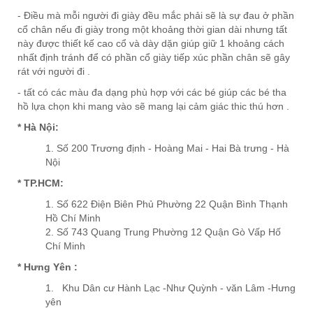
- Điều mà mỗi người đi giày đều mắc phải sẽ là sự đau ở phần
cổ chân nếu đi giày trong một khoảng thời gian dài nhưng tất
này được thiết kế cao cổ và dày dặn giúp giữ 1 khoảng cách
nhất định tránh để có phần cổ giày tiếp xúc phần chân sẽ gây
rát với người đi .
- tất có các màu đa dạng phù hợp với các bé giúp các bé tha
hồ lựa chọn khi mang vào sẽ mang lại cảm giác thic thú hơn .
* Hà Nội:
Số 200 Trương định - Hoàng Mai - Hai Bà trưng - Hà
Nội
* TP.HCM:
Số 622 Điện Biên Phủ Phường 22 Quận Bình Thạnh
Hồ Chí Minh
Số 743 Quang Trung Phường 12 Quận Gò Vấp Hố
Chí Minh
* Hưng Yên :
Khu Dân cư Hành Lạc -Như Quỳnh - văn Lâm -Hưng
yên