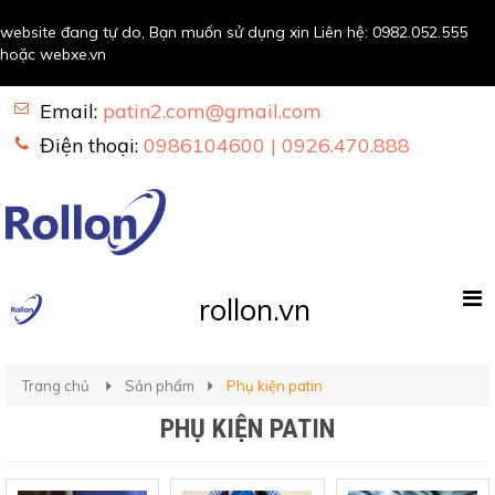
website đang tự do, Bạn muốn sử dụng xin Liên hệ:
0982.052.555
hoặc
webxe.vn
Email:
patin2.com@gmail.com
Điện thoại:
0986104600 | 0926.470.888
rollon.vn
Trang chủ
Sản phẩm
Phụ kiện patin
PHỤ KIỆN PATIN