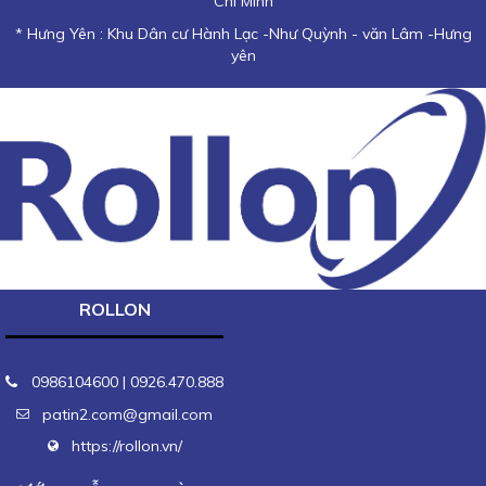
Chí Minh
* Hưng Yên : Khu Dân cư Hành Lạc -Như Quỳnh - văn Lâm -Hưng
yên
ROLLON
0986104600 | 0926.470.888
patin2.com@gmail.com
https://rollon.vn/