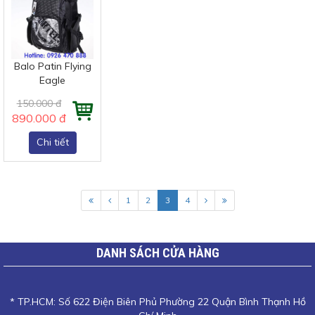
Balo Patin Flying
Eagle
150.000 đ
890.000 đ
Chi tiết
1
2
3
4
DANH SÁCH CỬA HÀNG
* TP.HCM: Số 622 Điện Biên Phủ Phường 22 Quận Bình Thạnh Hồ